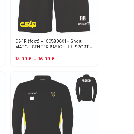
CS4R (foot) – 100530601 – Short
MATCH CENTER BASIC – UHLSPORT –
noir
14.00
€
–
16.00
€