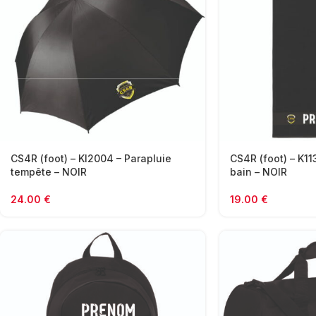
CS4R (foot) – KI2004 – Parapluie
CS4R (foot) – K11
tempête – NOIR
bain – NOIR
24.00
€
19.00
€