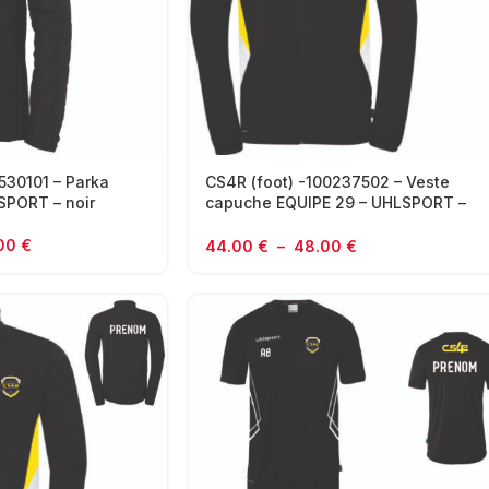
530101 – Parka
CS4R (foot) -100237502 – Veste
SPORT – noir
capuche EQUIPE 29 – UHLSPORT –
noir et jaune
.00
€
44.00
€
–
48.00
€