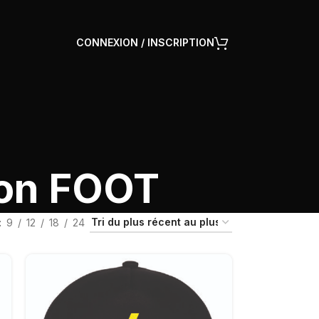
CONNEXION / INSCRIPTION
ion FOOT
9
12
18
24