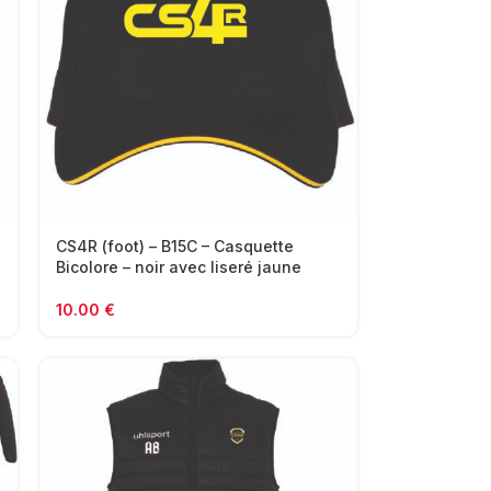
CS4R (foot) – B15C – Casquette
Bicolore – noir avec liseré jaune
10.00
€