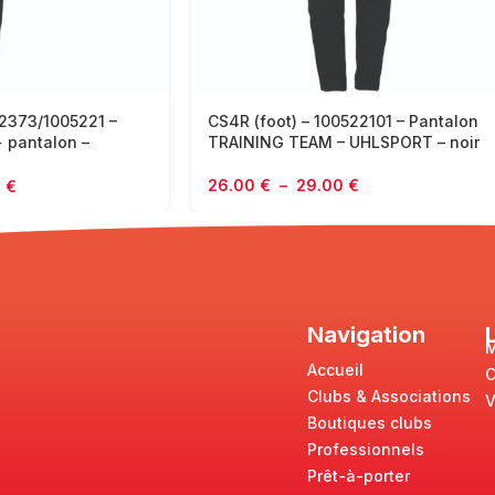
02373/1005221 –
CS4R (foot) – 100522101 – Pantalon
 pantalon –
TRAINING TEAM – UHLSPORT – noir
& jaune
26.00
€
–
29.00
€
0
€
Navigation
M
Accueil
Clubs & Associations
V
Boutiques clubs
Professionnels
Prêt-à-porter