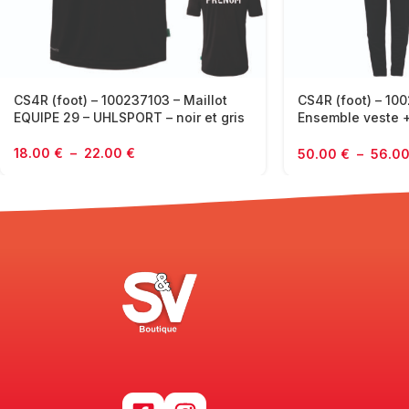
CS4R (foot) – 100237103 – Maillot
CS4R (foot) – 10
EQUIPE 29 – UHLSPORT – noir et gris
Ensemble veste +
UHLSPORT – noir 
18.00
€
–
22.00
€
50.00
€
–
56.0