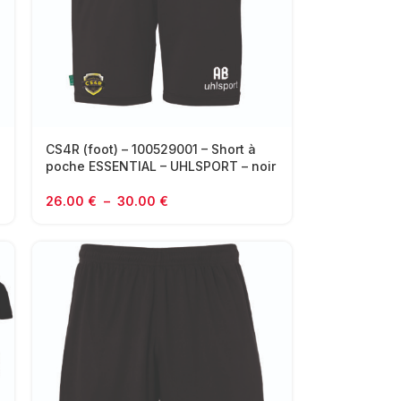
CS4R (foot) – 100529001 – Short à
poche ESSENTIAL – UHLSPORT – noir
26.00
€
–
30.00
€