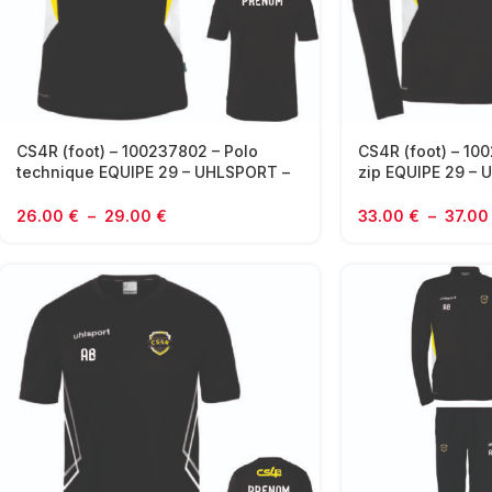
CS4R (foot) – 100237802 – Polo
CS4R (foot) – 10
technique EQUIPE 29 – UHLSPORT –
zip EQUIPE 29 – 
noir et jaune
jaune
26.00
€
–
29.00
€
33.00
€
–
37.0