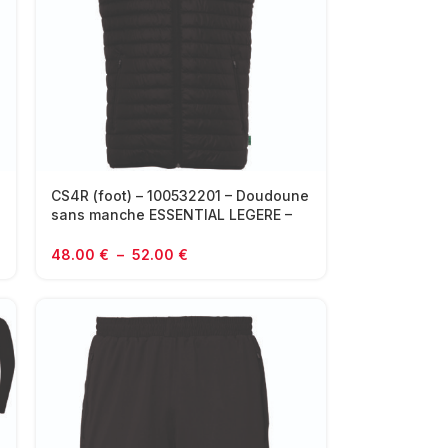
CS4R (foot) – 100532201 – Doudoune
sans manche ESSENTIAL LEGERE –
UHLSPORT – noir
48.00
€
–
52.00
€