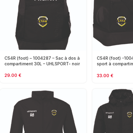
CS4R (foot) – 1004287 – Sac à dos à
CS4R (foot) -100
compartiment 30L – UHLSPORT- noir
sport à comparti
UHLSPORT – noir
29.00
€
33.00
€