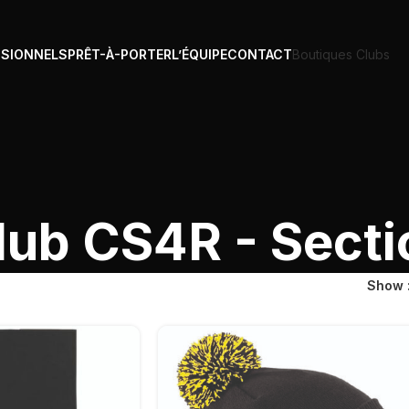
SSIONNELS
PRÊT-À-PORTER
L’ÉQUIPE
CONTACT
Boutiques Clubs
lub CS4R - Sect
Show