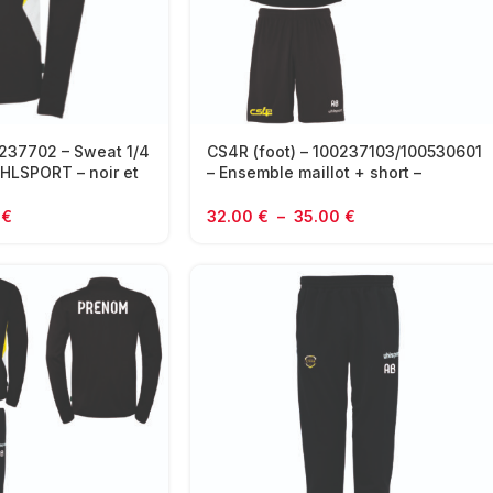
0237702 – Sweat 1/4
CS4R (foot) – 100237103/100530601
UHLSPORT – noir et
– Ensemble maillot + short –
UHLSPORT – noir & gris
0
€
32.00
€
–
35.00
€