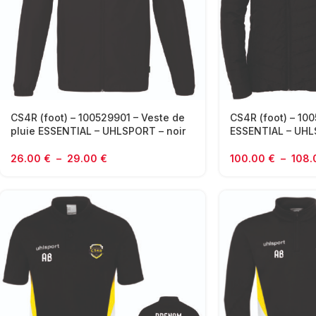
CS4R (foot) – 100529901 – Veste de
CS4R (foot) – 100
pluie ESSENTIAL – UHLSPORT – noir
ESSENTIAL – UHL
26.00
€
–
29.00
€
100.00
€
–
108