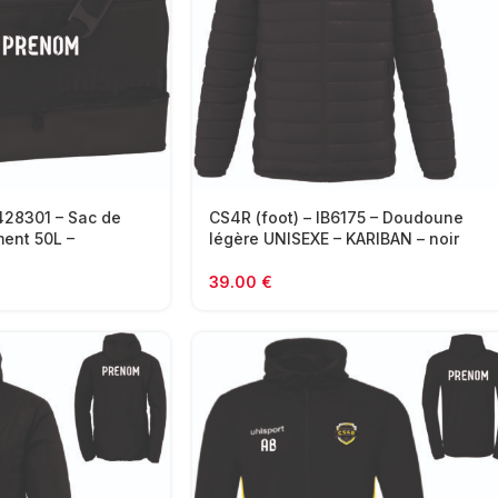
428301 – Sac de
CS4R (foot) – IB6175 – Doudoune
ment 50L –
légère UNISEXE – KARIBAN – noir
39.00
€