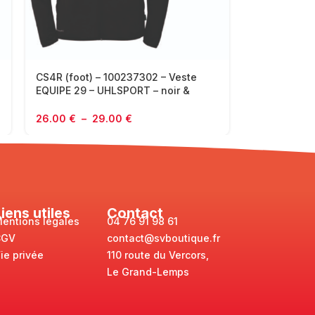
CS4R (foot) – 100237302 – Veste
EQUIPE 29 – UHLSPORT – noir &
jaune
26.00
€
–
29.00
€
Liens utiles
Contact
entions légales
04 76 91 98 61
CGV
contact@svboutique.fr
ie privée
110 route du Vercors,
Le Grand-Lemps