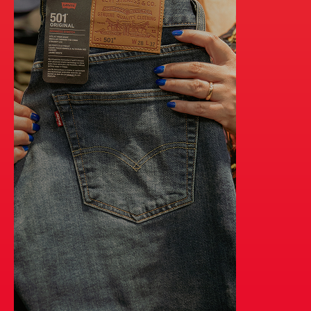
l’Isère et toute la région Rhone Alpes dans leurs
besoins en : vêtements de travail, chaussures et
équipements de sécurité (EPI), textile
personnalisé (broderie, flocage, logo), goodies
et objets publicitaires.
Notre objectif : équiper vos équipes tout en
valorisant votre image de marque.
Solutions sur mesure, petites et grandes
quantités, devis rapide.
En savoir plus