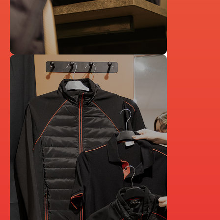
ÉQUIPEMENTIER
SPORTIF &
ASSOCIATIF
Depuis plus de 15 ans, S&V Boutique
accompagne les clubs sportifs et associations
dans l’équipement de leurs licenciés. Que ce soit
pour des tenues de match, des équipements
d’entraînement, des textiles personnalisés ou
des accessoires, nous proposons des solutions
adaptées aux besoins des clubs amateurs
comme des structures plus compétitives.