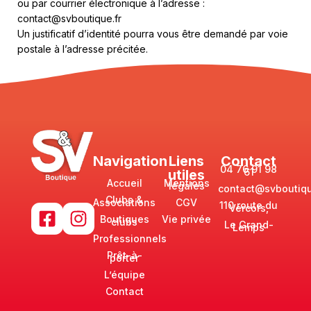
ou par courrier électronique à l’adresse :
contact@svboutique.fr
Un justificatif d’identité pourra vous être demandé par voie
postale à l’adresse précitée.
Navigation
Liens
Contact
04 76 91 98
61
utiles
Accueil
Mentions
légales
contact@svboutiqu
Clubs &
Associations
CGV
110 route du
Vercors,
Boutiques
Vie privée
clubs
Le Grand-
Lemps
Professionnels
Prêt-à-
porter
L’équipe
Contact