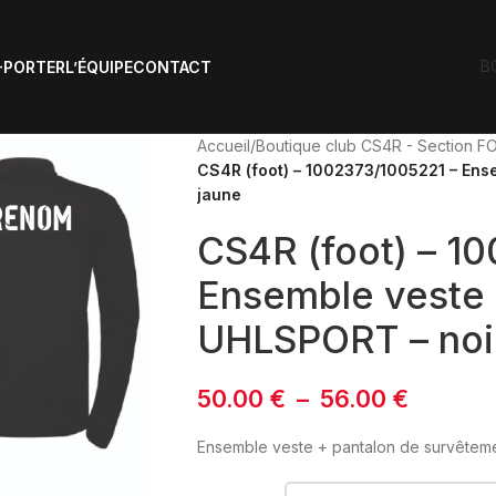
B
-PORTER
L’ÉQUIPE
CONTACT
Accueil
/
Boutique club CS4R - Section 
CS4R (foot) – 1002373/1005221 – Ens
jaune
CS4R (foot) – 1
Ensemble veste 
UHLSPORT – noir
50.00
€
–
56.00
€
Ensemble veste + pantalon de survêteme