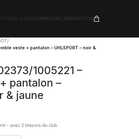
OUTIQUE CLUBS
CONNEXION / INSCRIPTION
FOOT
/
emble veste + pantalon – UHLSPORT – noir &
002373/1005221 –
+ pantalon –
 & jaune
nt – avec 2 blasons du club