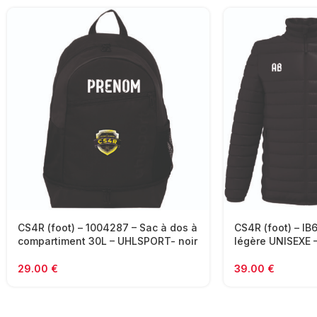
CS4R (foot) – 1004287 – Sac à dos à
CS4R (foot) – I
compartiment 30L – UHLSPORT- noir
légère UNISEXE –
29.00
€
39.00
€