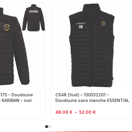
B6175 – Doudoune
CS4R (foot) – 100532201 –
 KARIBAN – noir
Doudoune sans manche ESSENTIAL
LEGERE – UHLSPORT – noir
48.00
€
–
52.00
€