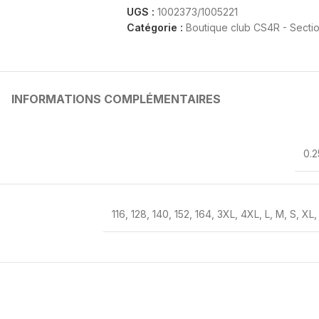
UGS :
1002373/1005221
Catégorie :
Boutique club CS4R - Sect
INFORMATIONS COMPLÉMENTAIRES
0.2
116
,
128
,
140
,
152
,
164
,
3XL
,
4XL
,
L
,
M
,
S
,
XL