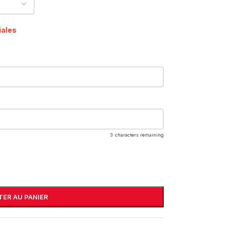
iales
3
characters remaining
ER AU PANIER