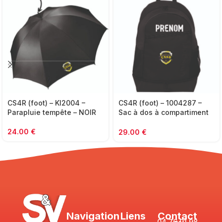
CS4R (foot) – KI2004 –
CS4R (foot) – 1004287 –
Parapluie tempête – NOIR
Sac à dos à compartiment
30L – UHLSPORT- noir
24.00
€
29.00
€
Navigation
Liens
Contact
04 76 91 98