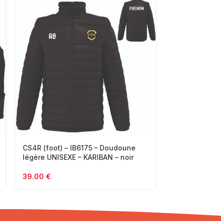
CS4R (foot) – IB6175 – Doudoune
CS4R (foot) –
légère UNISEXE – KARIBAN – noir
Doudoune sa
LEGERE – UHL
39.00
€
48.00
€
–
5