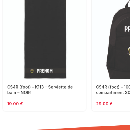
CS4R (foot) – K113 – Serviette de
CS4R (foot) – 10
bain – NOIR
compartiment 30
19.00
€
29.00
€