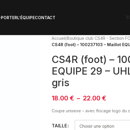
B
-PORTER
L’ÉQUIPE
CONTACT
Accueil
/
Boutique club CS4R - Section 
CS4R (foot) – 100237103 – Maillot EQU
CS4R (foot) – 10
EQUIPE 29 – UHL
gris
18.00
€
–
22.00
€
Coupe unisexe – avec flocage logo du 
TAILLE