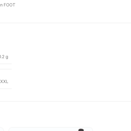
ion FOOT
0.2 g
,
XXL