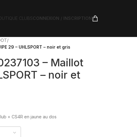
OUTIQUE CLUBS
CONNEXION / INSCRIPTION
FOOT
/
IPE 29 – UHLSPORT – noir et gris
0237103 – Maillot
SPORT – noir et
club + CS4R en jaune au dos