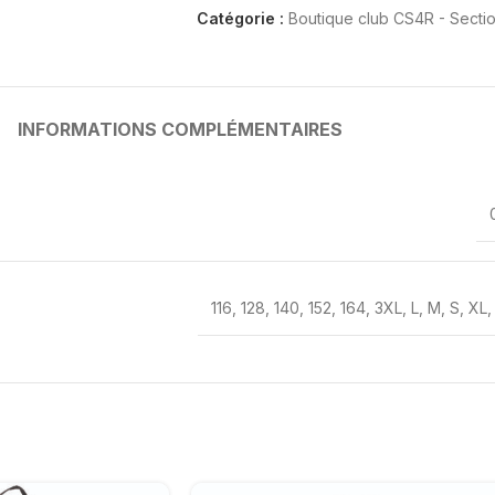
Catégorie :
Boutique club CS4R - Sect
INFORMATIONS COMPLÉMENTAIRES
116
,
128
,
140
,
152
,
164
,
3XL
,
L
,
M
,
S
,
XL