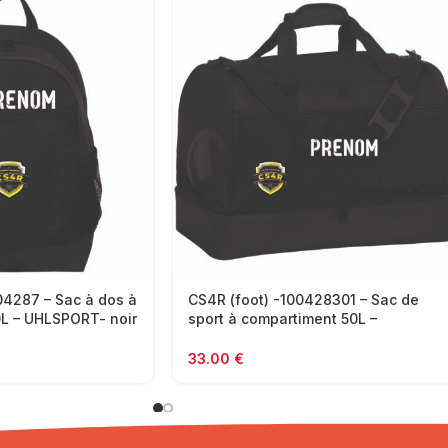
04287 – Sac à dos à
CS4R (foot) -100428301 – Sac de
L – UHLSPORT- noir
sport à compartiment 50L –
UHLSPORT – noir
33.00
€