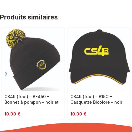
Produits similaires
CS4R (foot) – BF450 –
CS4R (foot) – B15C –
Bonnet à pompon – noir et
Casquette Bicolore – noir
jaune
avec liseré jaune
10.00
€
10.00
€