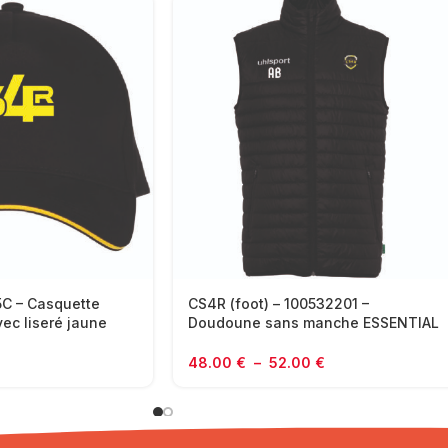
5C – Casquette
CS4R (foot) – 100532201 –
vec liseré jaune
Doudoune sans manche ESSENTIAL
LEGERE – UHLSPORT – noir
48.00
€
–
52.00
€