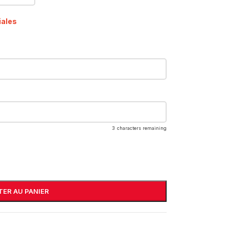
iales
3
characters remaining
ER AU PANIER