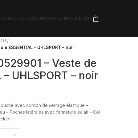
OUTIQUE CLUBS
CONNEXION / INSCRIPTION
FOOT
/
pluie ESSENTIAL – UHLSPORT – noir
00529901 – Veste de
 – UHLSPORT – noir
Capuche avec cordon de serrage élastique –
u – Poches latérales avec fermeture éclair – Col
 club