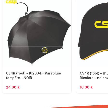
CS4R (foot) – KI2004 – Parapluie
CS4R (foot) – B1
tempête – NOIR
Bicolore – noir a
24.00
€
10.00
€