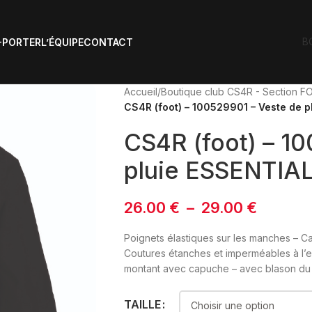
B
-PORTER
L’ÉQUIPE
CONTACT
Accueil
/
Boutique club CS4R - Section 
CS4R (foot) – 100529901 – Veste de 
CS4R (foot) – 1
pluie ESSENTIAL
26.00
€
–
29.00
€
Poignets élastiques sur les manches – 
Coutures étanches et imperméables à l’ea
montant avec capuche – avec blason du
TAILLE