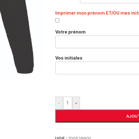
Imprimer mon prénom ET/OU mes init
Votre prénom
Vos initiales
-
+
AJOUT
UGS :
100529901