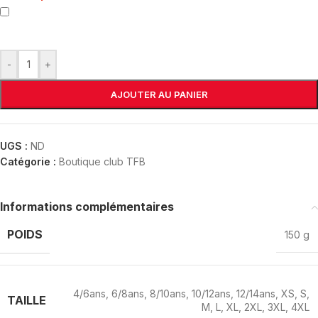
-
+
AJOUTER AU PANIER
UGS :
ND
Catégorie :
Boutique club TFB
Informations complémentaires
POIDS
150 g
4/6ans
,
6/8ans
,
8/10ans
,
10/12ans
,
12/14ans
,
XS
,
S
,
TAILLE
M
,
L
,
XL
,
2XL
,
3XL
,
4XL