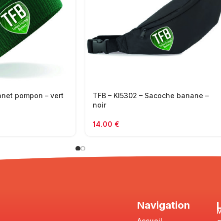
nnet pompon – vert
TFB – KI5302 – Sacoche banane –
noir
14.00
€
Navigation
M
Accueil