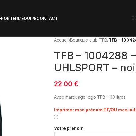
B
-PORTER
L’ÉQUIPE
CONTACT
Accueil
/
Boutique club TFB
/
TFB – 10042
TFB – 1004288 –
UHLSPORT – noi
22.00
€
Avec marquage logo TFB – 30 litres
Imprimer mon prénom ET/OU mes init
Votre prénom