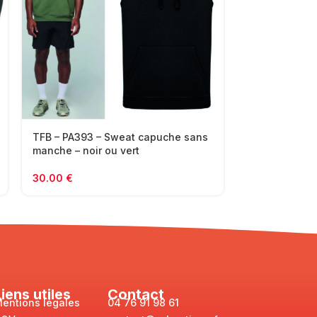
TFB – PA393 – Sweat capuche sans
TFB – K7021 –
manche – noir ou vert
noir ou gris
30.00
€
25.00
€
Liens utiles
Contact
entions légales
04 76 91 98 61