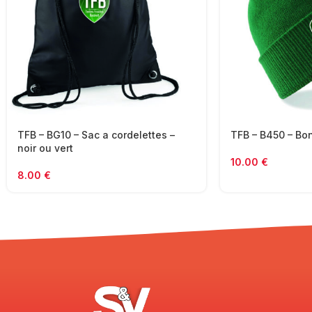
TFB – BG10 – Sac a cordelettes –
TFB – B450 – Bo
noir ou vert
10.00
€
8.00
€