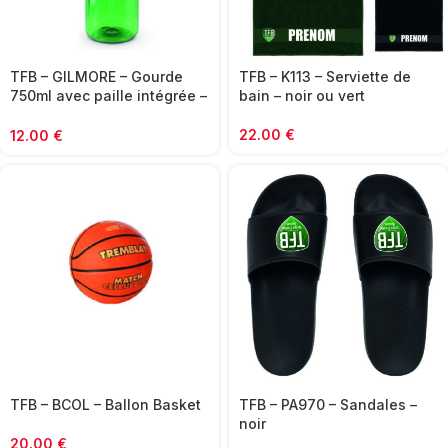
TFB – GILMORE – Gourde
TFB – K113 – Serviette de
750ml avec paille intégrée –
bain – noir ou vert
vert
22.00
€
12.00
€
TFB – BCOL – Ballon Basket
TFB – PA970 – Sandales –
noir
20.00
€