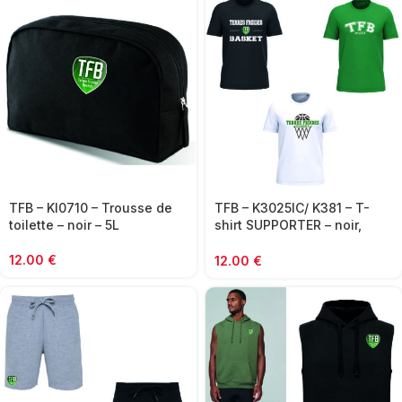
TFB – KI0710 – Trousse de
TFB – K3025IC/ K381 – T-
toilette – noir – 5L
shirt SUPPORTER – noir,
blanc ou vert
12.00
€
12.00
€