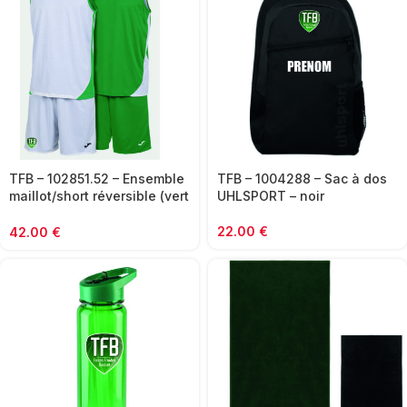
TFB – 102851.52 – Ensemble
TFB – 1004288 – Sac à dos
maillot/short réversible (vert
UHLSPORT – noir
et blanc) – JOMA
22.00
€
42.00
€