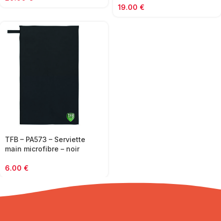
19.00
€
TFB – PA573 – Serviette
main microfibre – noir
6.00
€