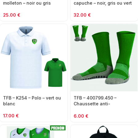
molleton – noir ou gris
capuche – noir, gris ou vert
25.00
€
32.00
€
TFB – K254 – Polo – vert ou
TFB – 400799.450 –
blanc
Chaussette anti-
dérapantes – JOMA – vert
17.00
€
6.00
€