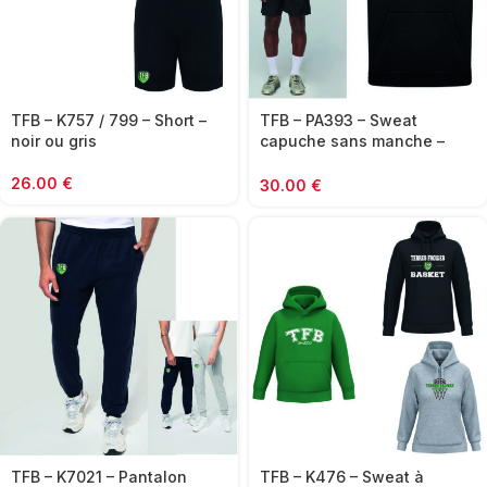
TFB – K757 / 799 – Short –
TFB – PA393 – Sweat
noir ou gris
capuche sans manche –
noir ou vert
26.00
€
30.00
€
TFB – K7021 – Pantalon
TFB – K476 – Sweat à