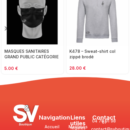
MASQUES SANITAIRES
K478 – Sweat-shirt col
GRAND PUBLIC CATÉGORIE
zippé brodé
1
28.00
€
5.00
€
Navigation
Liens
Contact
04 76 91 98
61
utiles
Accueil
Mentions
légales
contact@svboutiqu