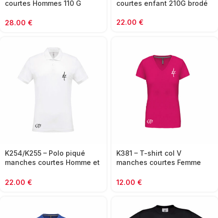
courtes Hommes 110 G
courtes enfant 210G brodé
brodé
22.00
€
28.00
€
K254/K255 – Polo piqué
K381 – T-shirt col V
manches courtes Homme et
manches courtes Femme
Femme 180G brodé
150G
22.00
€
12.00
€