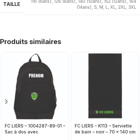
116 (6ans)
,
128 (8ans)
,
140 (10ans)
,
152 (12ans)
,
164
TAILLE
(14ans)
,
S
,
M
,
L
,
XL
,
2XL
,
3XL
Produits similaires
FC LIERS – 1004287-89-01 –
FC LIERS – K113 – Serviette
Sac à dos avec
de bain – noir – 70 x 140 cm
compartiment – UHLSPORT