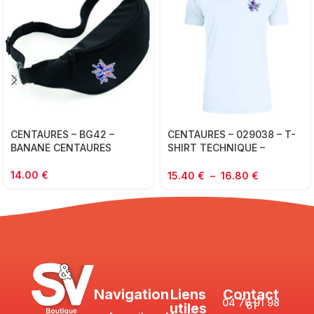
CENTAURES – BG42 –
CENTAURES – 029038 – T-
BANANE CENTAURES
SHIRT TECHNIQUE –
ADULTE
14.00
€
15.40
€
–
16.80
€
Navigation
Liens
Contact
04 76 91 98
61
utiles