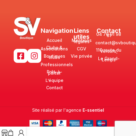
Navigation
Liens
Contact
04 76 91 98
61
utiles
Accueil
Mentions
légales
contact@svboutiqu
Clubs &
Associations
CGV
110 route du
Vercors,
Boutiques
Vie privée
clubs
Le Grand-
Lemps
Professionnels
Prêt-à-
porter
L’équipe
Contact
Site réalisé par l'agence
E-ssentiel