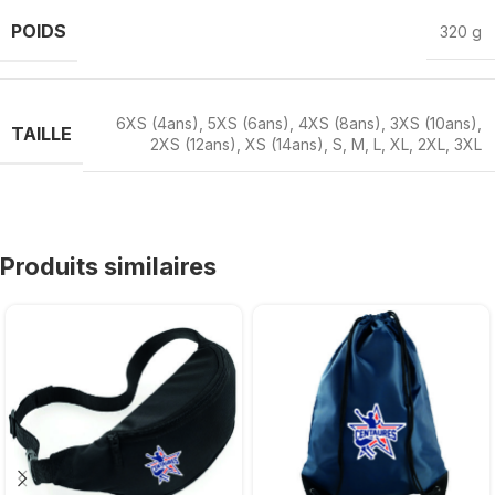
POIDS
320 g
6XS (4ans)
,
5XS (6ans)
,
4XS (8ans)
,
3XS (10ans)
,
TAILLE
2XS (12ans)
,
XS (14ans)
,
S
,
M
,
L
,
XL
,
2XL
,
3XL
Produits similaires