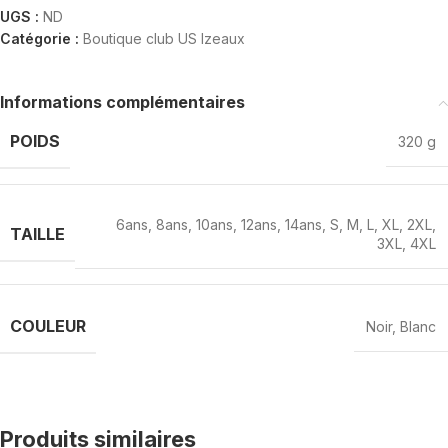
UGS :
ND
Catégorie :
Boutique club US Izeaux
Informations complémentaires
POIDS
320 g
6ans
,
8ans
,
10ans
,
12ans
,
14ans
,
S
,
M
,
L
,
XL
,
2XL
,
TAILLE
3XL
,
4XL
COULEUR
Noir
,
Blanc
Produits similaires