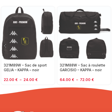
321M89W – Sac de sport
321M88W – Sac à roulette
GELIA – KAPPA – noir
GARCISIO – KAPPA – noir
22.00
€
–
24.00
€
64.00
€
–
72.00
€