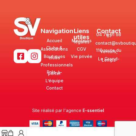
Navigation
Liens
Contact
04 76 91 98
61
utiles
Accueil
Mentions
légales
contact@svboutiqu
Clubs &
Associations
CGV
110 route du
Vercors,
Boutiques
Vie privée
clubs
Le Grand-
Lemps
Professionnels
Prêt-à-
porter
L’équipe
Contact
Site réalisé par l'agence
E-ssentiel