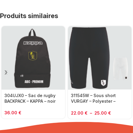
Produits similaires
304UJX0 – Sac de rugby
311545W – Sous short
BACKPACK – KAPPA – noir
VURGAY – Polyester –
KAPPA – noir ou blanc
36.00
€
22.00
€
–
25.00
€