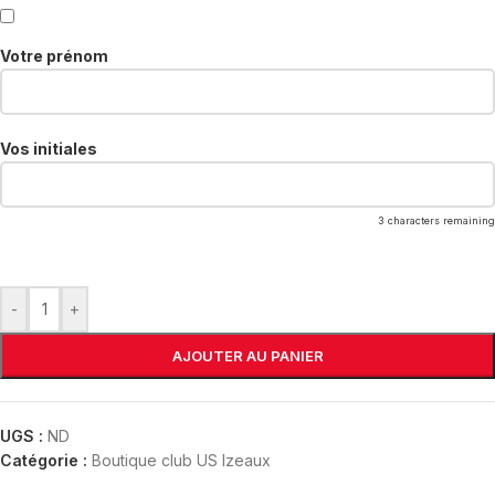
Votre prénom
Vos initiales
3
characters remaining
-
+
AJOUTER AU PANIER
UGS :
ND
Catégorie :
Boutique club US Izeaux