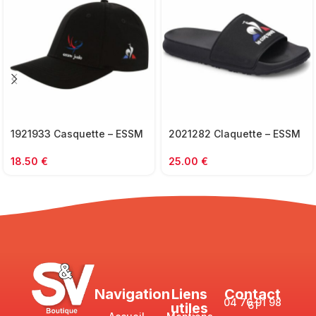
1921933 Casquette – ESSM
2021282 Claquette – ESSM
18.50
€
25.00
€
Navigation
Liens
Contact
04 76 91 98
61
utiles