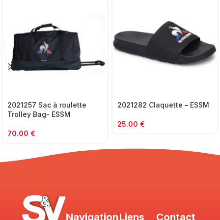
2021257 Sac à roulette
2021282 Claquette – ESSM
Trolley Bag- ESSM
25.00
€
70.00
€
Navigation
Liens
Contact