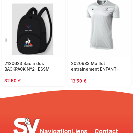
2120623 Sac à dos
2020983 Maillot
BACKPACK N°2- ESSM
entrainement ENFANT–
ESSM
32.50
€
13.50
€
Navigation
Liens
Contact