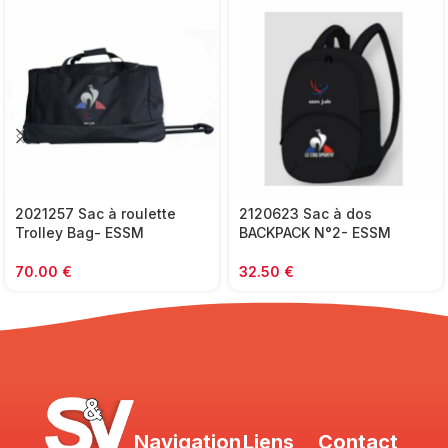
2021257 Sac à roulette
2120623 Sac à dos
Trolley Bag- ESSM
BACKPACK N°2- ESSM
70.00
€
32.50
€
Navigation
Liens
Contact