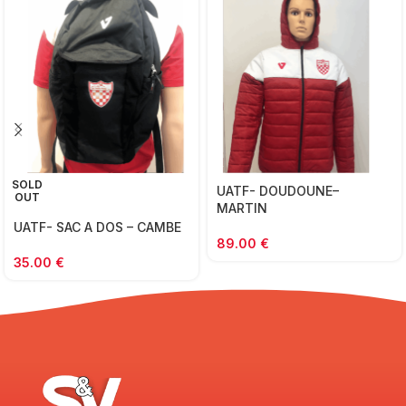
SOLD
UATF- DOUDOUNE–
OUT
MARTIN
UATF- SAC A DOS – CAMBE
89.00
€
35.00
€