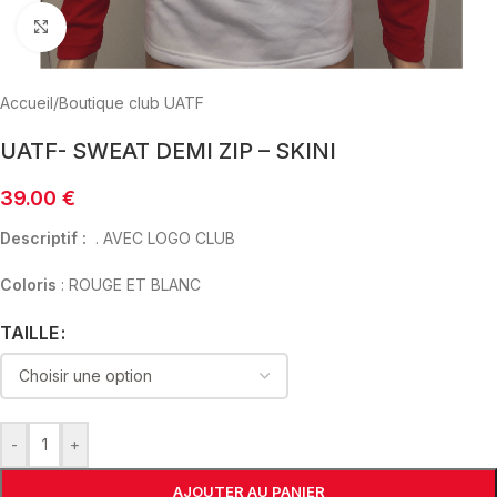
Click to enlarge
Accueil
/
Boutique club UATF
UATF- SWEAT DEMI ZIP – SKINI
39.00
€
Descriptif :
. AVEC LOGO CLUB
Coloris
: ROUGE ET BLANC
TAILLE
-
+
AJOUTER AU PANIER