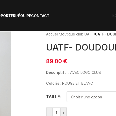
B
-PORTER
L’ÉQUIPE
CONTACT
Accueil
/
Boutique club UATF
/
UATF- DOU
UATF- DOUDOU
89.00
€
Descriptif :
. AVEC LOGO CLUB
Coloris
: ROUGE ET BLANC
TAILLE
-
+