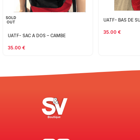
SOLD
UATF- BAS DE S
OUT
35.00
€
UATF- SAC A DOS – CAMBE
35.00
€