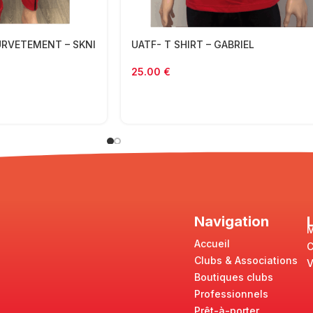
URVETEMENT – SKNI
UATF- T SHIRT – GABRIEL
25.00
€
Navigation
M
Accueil
Clubs & Associations
V
Boutiques clubs
Professionnels
Prêt-à-porter