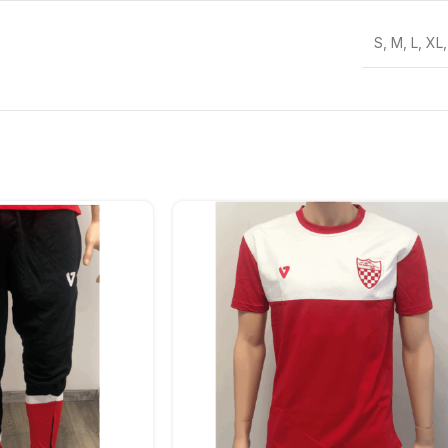
S
,
M
,
L
,
XL