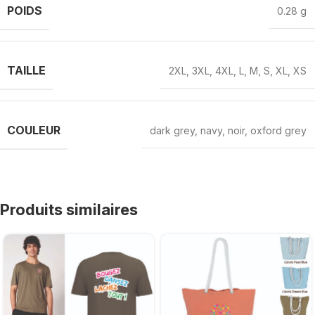
POIDS
0.28 g
TAILLE
2XL
,
3XL
,
4XL
,
L
,
M
,
S
,
XL
,
XS
COULEUR
dark grey
,
navy
,
noir
,
oxford grey
Produits similaires