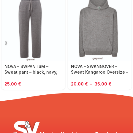
NOVA – SWPANTSM –
NOVA – SWKNGOVER –
Sweat pant – black, navy,
Sweat Kangaroo Oversize –
grey mel
unisex – black, navy, grey
mel
25.00
€
20.00
€
–
35.00
€