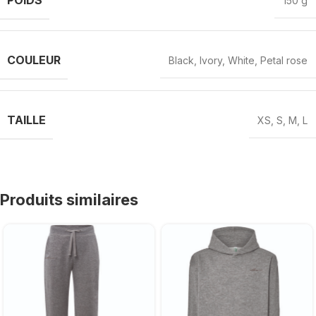
POIDS
150 g
COULEUR
Black
,
Ivory
,
White
,
Petal rose
TAILLE
XS
,
S
,
M
,
L
Produits similaires