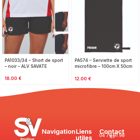
PA1033/34 – Short de sport
PA574 – Serviette de sport
– noir – ALV SAVATE
microfibre – 100cm X 50cm
– noir
18.00
€
12.00
€
Navigation
Liens
Contact
04 76 91 98
61
utiles