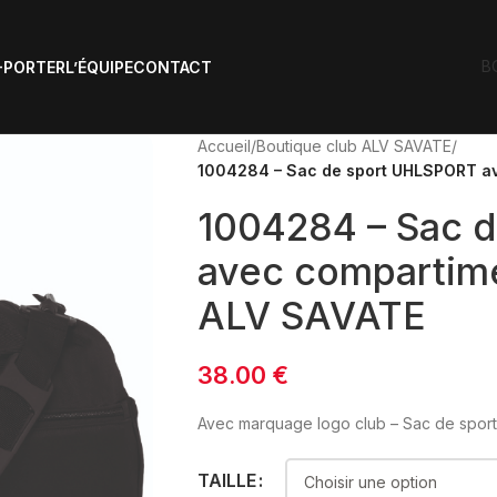
B
-PORTER
L’ÉQUIPE
CONTACT
Accueil
/
Boutique club ALV SAVATE
/
1004284 – Sac de sport UHLSPORT ave
1004284 – Sac 
avec compartimen
ALV SAVATE
38.00
€
Avec marquage logo club – Sac de spor
TAILLE