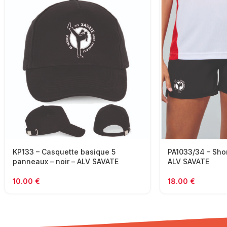
KP133 – Casquette basique 5
PA1033/34 – Short
panneaux – noir – ALV SAVATE
ALV SAVATE
10.00
€
18.00
€