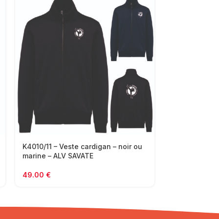
K4010/11 – Veste cardigan – noir ou
K7021 – Panta
marine – ALV SAVATE
noir ou marin
49.00
€
21.60
€