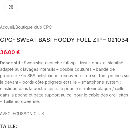
Click to enlarge
Accueil
/
Boutique club CPC
CPC- SWEAT BASI HOODY FULL ZIP – 021034
36.00
€
Descriptif :
Sweatshirt capuche full zip – tissus doux et stabilisé
adapté aux lavages intensifs – double coutures – bande de
propreté -Zip SBS antistatique recouvert et ton sur ton- poches sur
le devant – bords côte poignets et taille – smartphone system :
élastique dans la poche centrale pour le maintenir plaqué / œillet
dans la poche et patte support au col pour le cable des oreillettes
– Taille européenne.
AVEC
ECUSSON CLUB
TAILLE