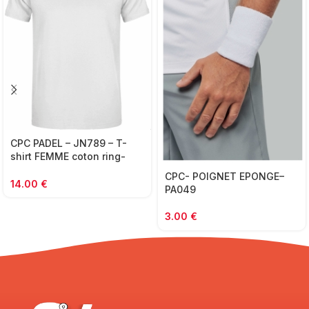
CPC PADEL – JN789 – T-
shirt FEMME coton ring-
spun
CPC- POIGNET EPONGE–
14.00
€
PA049
3.00
€