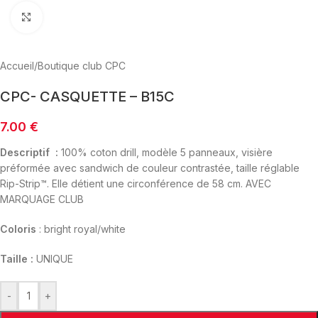
Click to enlarge
Accueil
/
Boutique club CPC
CPC- CASQUETTE – B15C
7.00
€
Descriptif :
100% coton drill, modèle 5 panneaux, visière
préformée avec sandwich de couleur contrastée, taille réglable
Rip-Strip™. Elle détient une circonférence de 58 cm. AVEC
MARQUAGE CLUB
Coloris
: bright royal/white
Taille :
UNIQUE
-
+