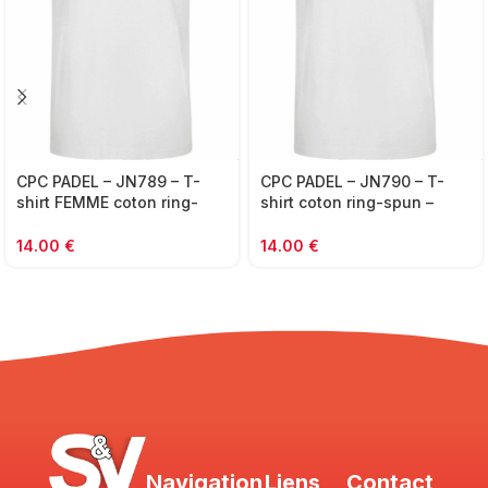
CPC PADEL – JN789 – T-
CPC PADEL – JN790 – T-
shirt FEMME coton ring-
shirt coton ring-spun –
spun
HOMME
14.00
€
14.00
€
Navigation
Liens
Contact