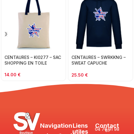
CENTAURES – KI0277 – SAC
CENTAURES – SWRKKNG –
SHOPPING EN TOILE
SWEAT CAPUCHE
MOLLETON – ENFANT
14.00
€
25.50
€
Navigation
Liens
Contact
04 76 91 98
61
utiles