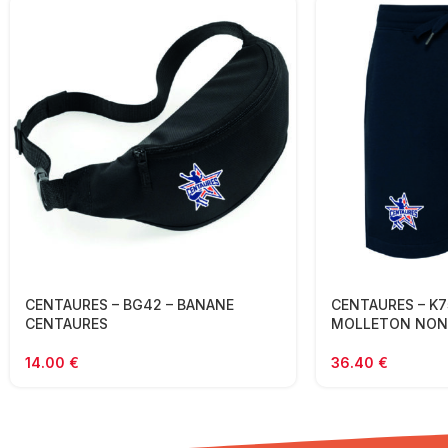
CENTAURES – BG42 – BANANE
CENTAURES – K7
CENTAURES
MOLLETON NON
14.00
€
36.40
€