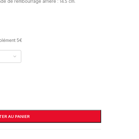
de de rembourrage arrière : 14.5 cm.
pplément 5€
ER AU PANIER