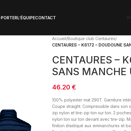
B
-PORTER
L’ÉQUIPE
CONTACT
Accueil
/
Boutique club Centaures
/
CENTAURES – K6172 – DOUDOUNE SA
CENTAURES – K
SANS MANCHE 
46.20
€
100% polyester mat 290T. Garniture inté
Coupe straight. Compressible dans son 
zip nylon et tire-zip ton sur ton. 2 poc
nylon ton sur ton devant avec tire-zip. M
finition élastiqué aux emmanchures et ba