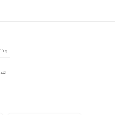
00 g
,
4XL