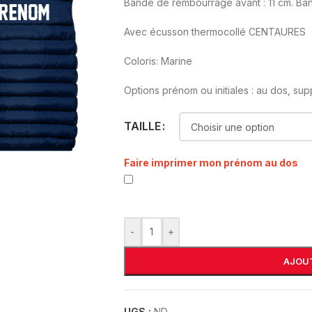
Bande de rembourrage avant : 11 cm. Ban
Avec écusson thermocollé CENTAURES
Coloris: Marine
Options prénom ou initiales : au dos, su
TAILLE
Faire imprimer mon prénom au dos
-
+
AJOUT
UGS :
ND