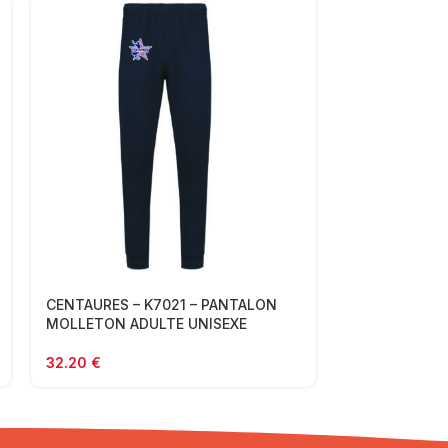
CENTAURES – K7021 – PANTALON
CENTAURES –
MOLLETON ADULTE UNISEXE
CAPUCHE MO
32.20
€
26.00
€