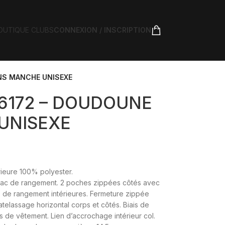
OUTIQUE CLUBS
CONNEXION / INSCRIPTION
NS MANCHE UNISEXE
6172 – DOUDOUNE
UNISEXE
rieure 100% polyester.
sac de rangement. 2 poches zippées côtés avec
hes de rangement intérieures. Fermeture zippée
atelassage horizontal corps et côtés. Biais de
s de vêtement. Lien d’accrochage intérieur col.