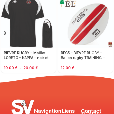
BIEVRE RUGBY – Maillot
REC5 – BIEVRE RUGBY –
LORETO – KAPPA – noir et
Ballon rugby TRAINING –
blanc
taille 5
19.00
€
–
20.00
€
12.00
€
Navigation
Liens
Contact
04 76 91 98