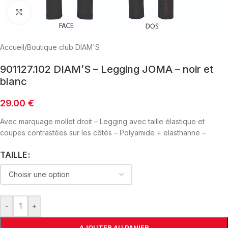
Click to enlarge
Accueil
/
Boutique club DIAM'S
901127.102 DIAM’S – Legging JOMA – noir et
blanc
29.00
€
Avec marquage mollet droit – Legging avec taille élastique et
coupes contrastées sur les côtés – Polyamide + elasthanne –
TAILLE
-
+
AJOUTER AU PANIER