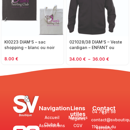
KI0223 DIAM’S – sac
021028/38 DIAM’S – Veste
shopping – blanc ou noir
cardigan – ENFANT ou
ADULTE UNISEXE – noir
8.00
€
34.00
€
–
36.00
€
Navigation
Liens
Contact
04 76 91 98
61
utiles
Accueil
Mentions
légales
contact@svboutiqu
Clubs &
Associations
CGV
110 route du
Vercors,