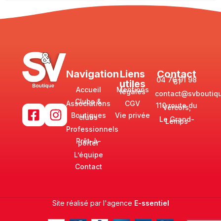
Navigation
Liens
Contact
04 76 91 98
61
utiles
Accueil
Mentions
légales
contact@svboutiqu
Clubs &
Associations
CGV
110 route du
Vercors,
Boutiques
Vie privée
clubs
Le Grand-
Lemps
Professionnels
Prêt-à-
porter
L’équipe
Contact
Site réalisé par l'agence
E-ssentiel