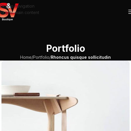
Skip to navigation
Skip to main content
Portfolio
Home
/
Portfolio
/
Rhoncus quisque sollicitudin