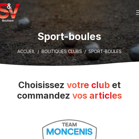
Skip to navigation
Skip to main content
Sport-boules
ACCUEIL
/
BOUTIQUES CLUBS
/ SPORT-BOULES
Choisissez
votre club
et
commandez
vos articles