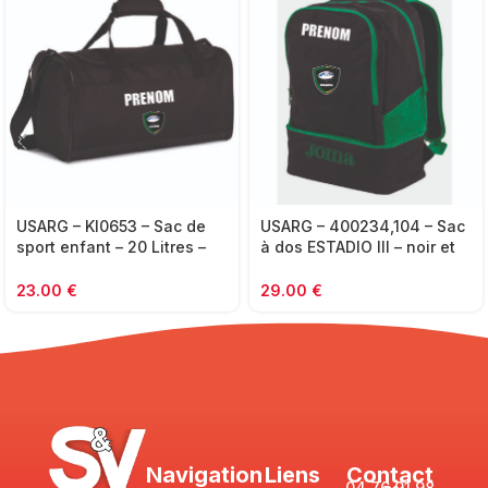
USARG – KI0653 – Sac de
USARG – 400234,104 – Sac
sport enfant – 20 Litres –
à dos ESTADIO III – noir et
noir
vert
23.00
€
29.00
€
Navigation
Liens
Contact
04 76 91 98