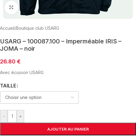
Click to enlarge
Accueil
/
Boutique club USARG
USARG – 100087.100 – Imperméable IRIS –
JOMA – noir
26.80
€
Avec écusson USARG
TAILLE
-
+
AJOUTER AU PANIER