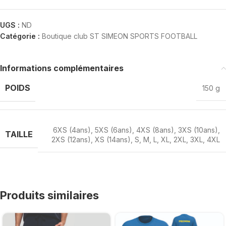
UGS :
ND
Catégorie :
Boutique club ST SIMEON SPORTS FOOTBALL
Informations complémentaires
POIDS
150 g
6XS (4ans)
,
5XS (6ans)
,
4XS (8ans)
,
3XS (10ans)
,
TAILLE
2XS (12ans)
,
XS (14ans)
,
S
,
M
,
L
,
XL
,
2XL
,
3XL
,
4XL
Produits similaires