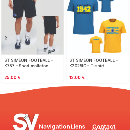
ST SIMEON FOOTBALL –
ST SIMEON FOOTBALL –
K757 – Short molleton
K3025IC – T-shirt
Coton – marine
SUPPORTER – jaune ou
bleu royal royal
25.00
€
12.00
€
Navigation
Liens
Contact
04 76 91 98