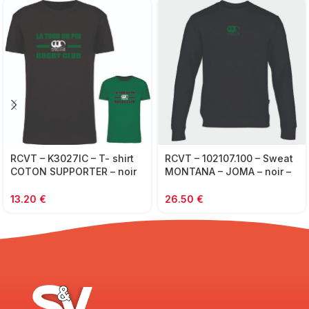
RCVT – K3027IC – T- shirt
RCVT – 102107.100 – Sweat
COTON SUPPORTER – noir
MONTANA – JOMA – noir –
ou vert – FEMME
PETIT FORMAT
13.20
€
26.50
€