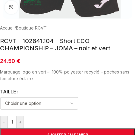
Click to enlarge
Accueil
/
Boutique RCVT
RCVT – 102841.104 – Short ECO
CHAMPIONSHIP – JOMA – noir et vert
24.50
€
Marquage logo en vert –
100% polyester recyclé – poches sans
femeture éclaire
TAILLE
-
+
AJOUTER AU PANIER