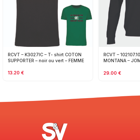
RCVT – K3027IC – T- shirt COTON
RCVT – 102107.1
SUPPORTER – noir ou vert – FEMME
MONTANA – JOMA
FORMAT
13.20
€
29.00
€