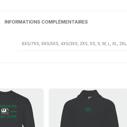
INFORMATIONS COMPLÉMENTAIRES
8XS/7XS
,
6XS/5XS
,
4XS/3XS
,
2XS
,
XS
,
S
,
M
,
L
,
XL
,
2XL