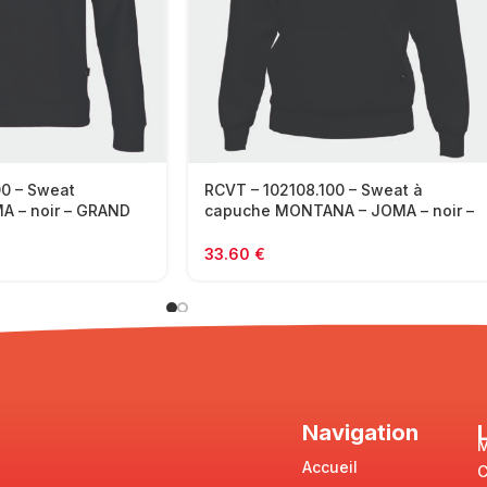
00 – Sweat
RCVT – 102108.100 – Sweat à
 – noir – GRAND
capuche MONTANA – JOMA – noir –
PETIT FORMAT
33.60
€
Navigation
M
Accueil