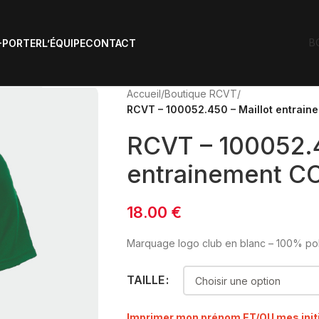
B
-PORTER
L’ÉQUIPE
CONTACT
Accueil
/
Boutique RCVT
/
RCVT – 100052.450 – Maillot entrain
RCVT – 100052.4
entrainement C
18.00
€
Marquage logo club en blanc – 100% po
TAILLE
Imprimer mon prénom ET/OU mes init