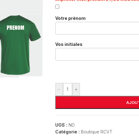
Votre prénom
Vos initiales
-
+
AJOUT
UGS :
ND
Catégorie :
Boutique RCVT