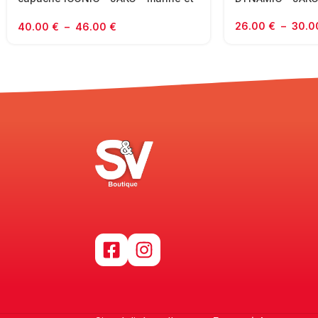
rouge chili
26.00
€
–
30.
40.00
€
–
46.00
€