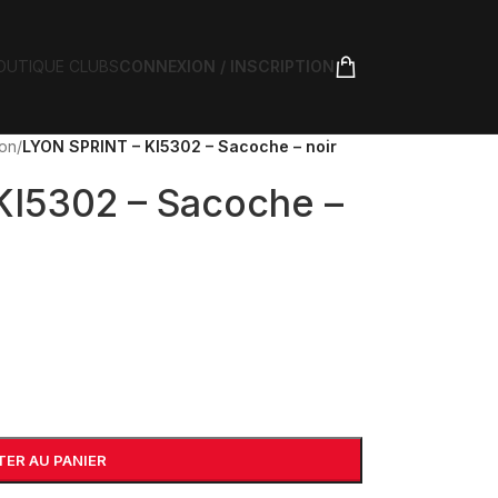
OUTIQUE CLUBS
CONNEXION / INSCRIPTION
ion
/
LYON SPRINT – KI5302 – Sacoche – noir
KI5302 – Sacoche –
ER AU PANIER