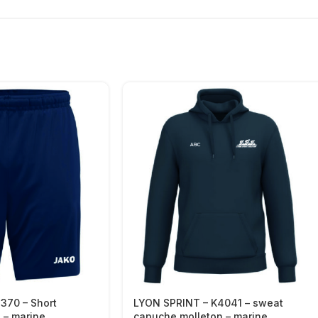
370 – Short
LYON SPRINT – K4041 – sweat
 – marine
capuche molleton – marine