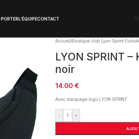
B
-PORTER
L’ÉQUIPE
CONTACT
Accueil
/
Boutique club Lyon Sprint Evolut
LYON SPRINT – 
noir
14.00
€
Avec marquage logo LYON SPRINT
-
+
AJOUT