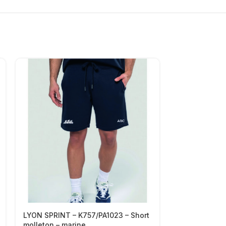
LYON SPRINT – K757/PA1023 – Short
LYON SPRINT –
molleton – marine
marine ou ro