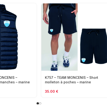
ONCENIS –
K757 – TEAM MONCENIS – Short
manches – marine
molleton à poches – marine
35.00
€