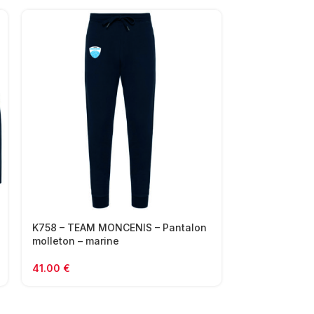
K758 – TEAM MONCENIS – Pantalon
K632 – TEAM
molleton – marine
vent – marine
41.00
€
47.00
€