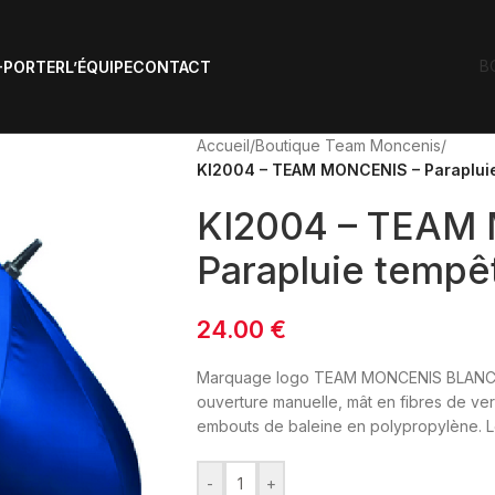
B
-PORTER
L’ÉQUIPE
CONTACT
Accueil
/
Boutique Team Moncenis
/
KI2004 – TEAM MONCENIS – Parapluie
KI2004 – TEAM
Parapluie tempê
24.00
€
Marquage logo TEAM MONCENIS BLANC – 
ouverture manuelle, mât en fibres de ve
embouts de baleine en polypropylène. Le
-
+