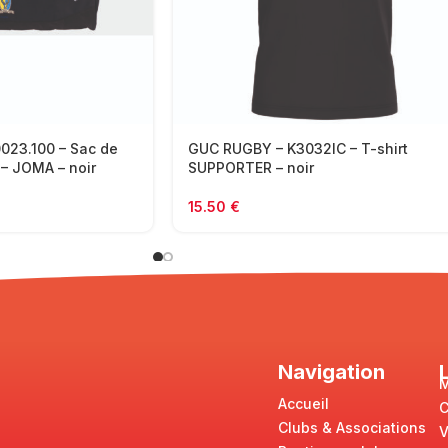
23.100 – Sac de
GUC RUGBY – K3032IC – T-shirt
 – JOMA – noir
SUPPORTER – noir
15.50
€
Navigation
M
Accueil
Clubs & Associations
V