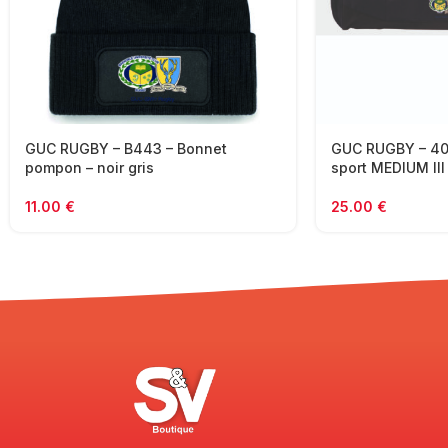
GUC RUGBY – B443 – Bonnet
GUC RUGBY – 400
pompon – noir gris
sport MEDIUM III
11.00
€
25.00
€