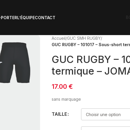
B
-PORTER
L’ÉQUIPE
CONTACT
Accueil
/
GUC SMH RUGBY
/
GUC RUGBY – 101017 – Sous-short ter
GUC RUGBY – 10
termique – JOMA
17.00
€
sans marquage
TAILLE