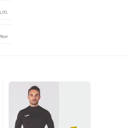
L/XL
,
Noir