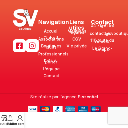
Navigation
Liens
Contact
04 76 91 98
61
utiles
Accueil
Mentions
légales
contact@svboutiqu
Clubs &
Associations
CGV
110 route du
Vercors,
Boutiques
Vie privée
clubs
Le Grand-
Lemps
Professionnels
Prêt-à-
porter
L’équipe
Contact
Site réalisé par l'agence
E-ssentiel
outique
Panier
Mon compte