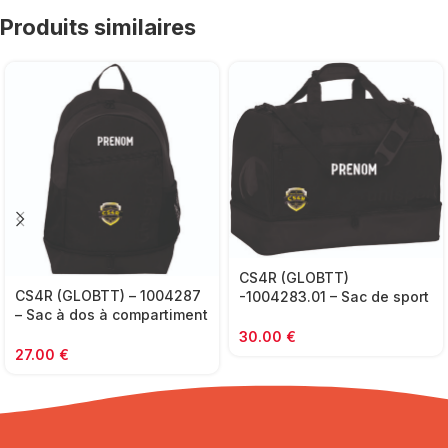
Produits similaires
CS4R (GLOBTT)
CS4R (GLOBTT) – 1004287
-1004283.01 – Sac de sport
– Sac à dos à compartiment
à compartiment 50L –
30L – UHLSPORT- noir
UHLSPORT – noir
30.00
€
27.00
€