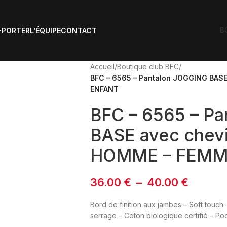
B
-PORTER
L’ÉQUIPE
CONTACT
Accueil
/
Boutique club BFC
/
BFC – 6565 – Pantalon JOGGING BASE
ENFANT
BFC – 6565 – P
BASE avec chevil
HOMME – FEMM
36.00
€
–
40.00
€
Bord de finition aux jambes – Soft touch
serrage – Coton biologique certifié – Poc