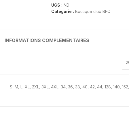
UGS :
ND
Catégorie :
Boutique club BFC
INFORMATIONS COMPLÉMENTAIRES
2
S
,
M
,
L
,
XL
,
2XL
,
3XL
,
4XL
,
34
,
36
,
38
,
40
,
42
,
44
,
128
,
140
,
152