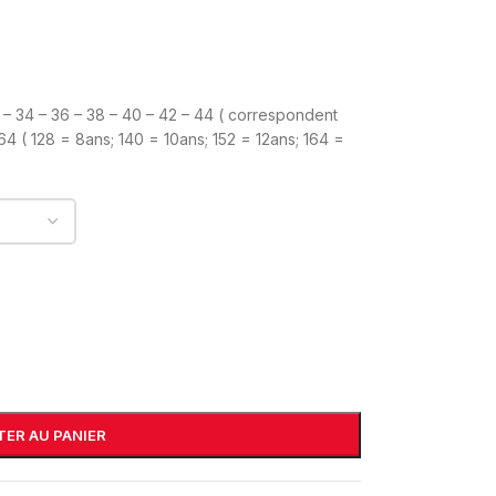
L – 34 – 36 – 38 – 40 – 42 – 44 ( correspondent
164 ( 128 = 8ans; 140 = 10ans; 152 = 12ans; 164 =
ER AU PANIER