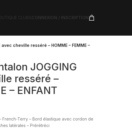
OUTIQUE CLUBS
CONNEXION / INSCRIPTION
 avec cheville resséré – HOMME – FEMME –
antalon JOGGING
le resséré –
E – ENFANT
 – French-Terry – Bord élastique avec cordon de
hes latérales – Prérétréci