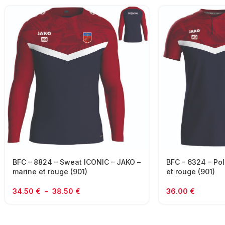
BFC – 8824 – Sweat ICONIC – JAKO –
BFC – 6324 – Pol
marine et rouge (901)
et rouge (901)
34.50
€
–
38.50
€
36.00
€