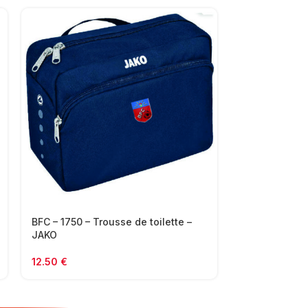
BFC – 1750 – Trousse de toilette –
BFC – 1850 – 
JAKO
JAKO
12.50
€
21.00
€