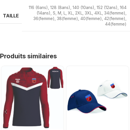
116 (6ans)
,
128 (8ans)
,
140 (10ans)
,
152 (12ans)
,
164
(14ans)
,
S
,
M
,
L
,
XL
,
2XL
,
3XL
,
4XL
,
34(femme)
,
TAILLE
36(femme)
,
38(femme)
,
40(femme)
,
42(femme)
,
44(femme)
Produits similaires